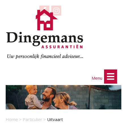
Menu
Home
>
Particulier
>
Uitvaart