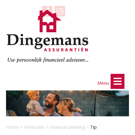
Menu
Home
>
Particulier
>
Financial planning
>
Tip