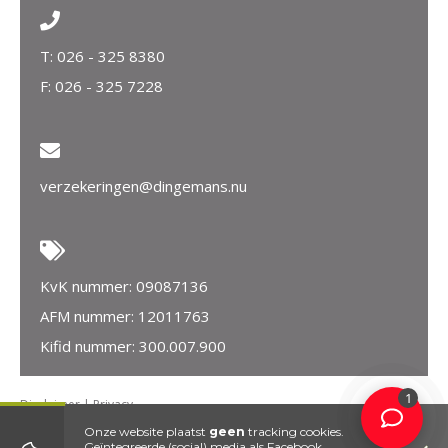
T:
026 - 325 8380
F: 026 - 325 7228
verzekeringen@dingemans.nu
KvK nummer: 09087136
AFM nummer: 12011763
Kifid nummer: 300.007.900
1
Disclaimer
|
Privacy
KvK nummer 09087136| AFM nummer 12011763| Kifid nummer
Onze website plaatst
geen
tracking cookies.
300.007.900
Geïntegreerde (social) media als Facebook,