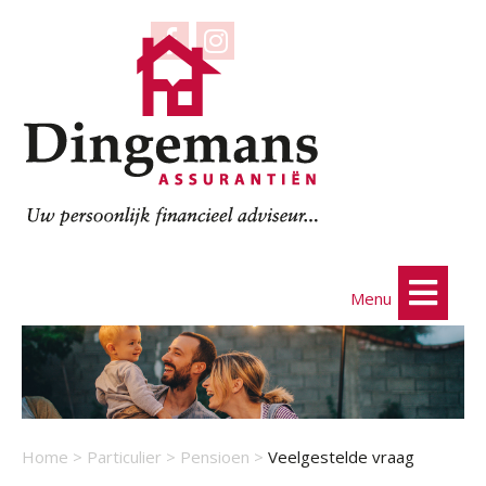
Menu
Home
>
Particulier
>
Pensioen
>
Veelgestelde vraag