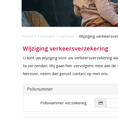
Home
>
Particulier
>
Verkeer
>
Wijziging verkeersve
Wijziging verkeersverzekering